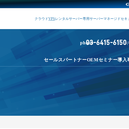
クラウド
VPS
レンタルサーバー
専用サーバー
マネージド
セキ
03-6415-6150
phone
(
セールスパートナー
OEM
セミナー
導入