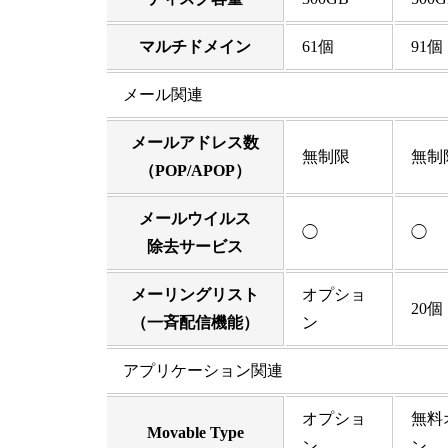
マルチドメイン
61個
91個
メール関連
メールアドレス数
無制限
無制
（POP/APOP）
メールウイルス
◯
◯
除去サービス
メーリングリスト
オプショ
20個
（一斉配信機能）
ン
アプリケーション関連
オプショ
無料
Movable Type
ン
ン