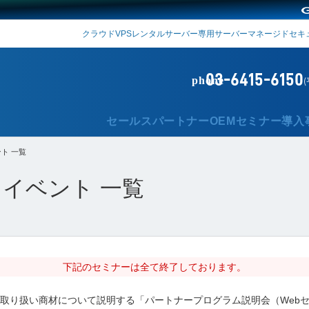
VPS
クラウド
レンタルサーバー
専用サーバー
マネージド
セキ
03-6415-6150
phone
(
セールスパートナー
OEM
セミナー
導入
ト 一覧
イベント 一覧
下記のセミナーは全て終了しております。
細や取り扱い商材について説明する「パートナープログラム説明会（Web